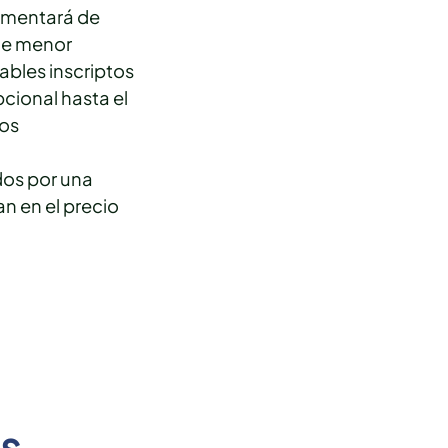
lementará de
de menor
ables inscriptos
cional hasta el
los
dos por una
n en el precio
s