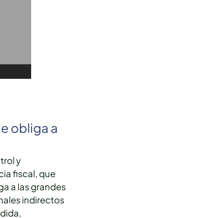
e obliga a
rol y
a fiscal, que
iga a las grandes
nales indirectos
dida,