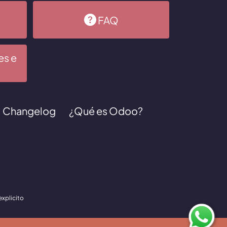
FAQ
es e
Changelog
¿Qué es Odoo?
explicito