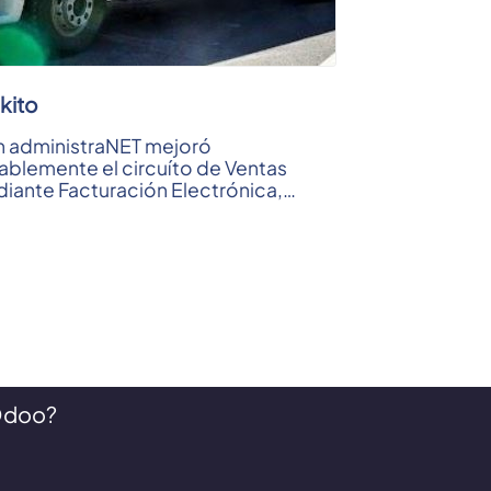
kito
 administraNET mejoró
ablemente el circuíto de Ventas
iante Facturación Electrónica,
trol de Cuentas Corrientes y
ranzas.
 ...
Odoo?