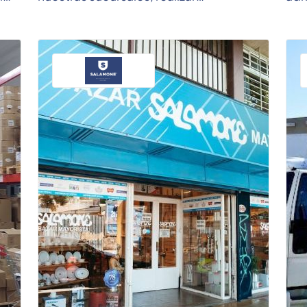
transferencias y mantener actualizado
bri
nuestro stock; ...
una 