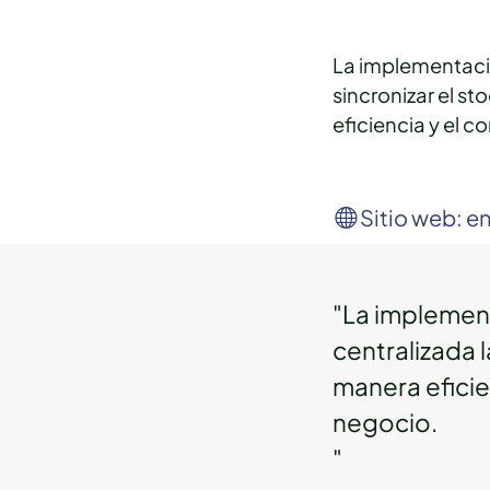
La implementació
sincronizar el st
eficiencia y el c
Sitio web: e
"La implemen
centralizada l
manera eficien
negocio.
"