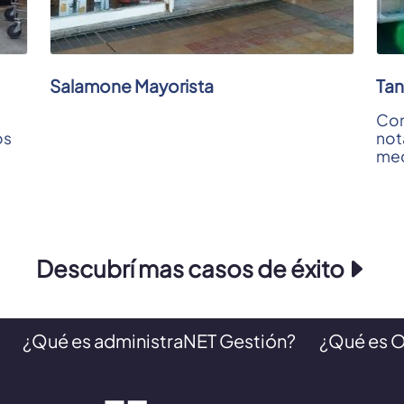
Salamone Mayorista
Tan
Con
os
not
med
con
Cob
Otro
Descubrí mas casos de éxito
¿Qué es administraNET Gestión?
¿Qué es 