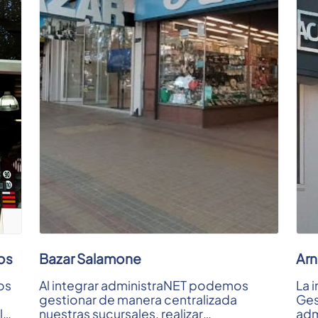
os
Bazar Salamone
Arn
os
Al integrar administraNET podemos
La 
gestionar de manera centralizada
Ges
l
nuestras sucursales, realizar
adm