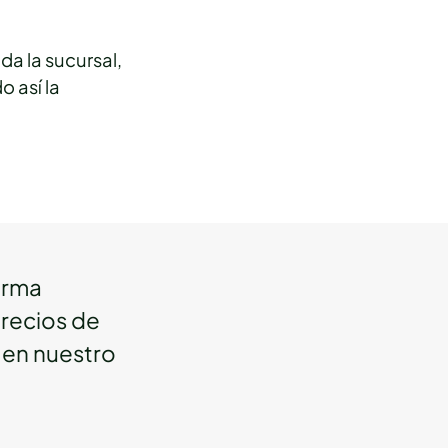
da la sucursal,
o así la
orma
precios de
l en nuestro