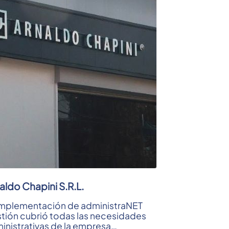
aldo Chapini S.R.L.
implementación de administraNET
tión cubrió todas las necesidades
inistrativas de la empresa