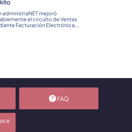
kito
 administraNET mejoró
ablemente el circuíto de Ventas
iante Facturación Electrónica,
trol de Cuentas Corrientes y
ranzas.
 ...
FAQ
es e