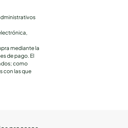
administrativos
electrónica,
mpra mediante la
es de pago. El
tados; como
s con las que