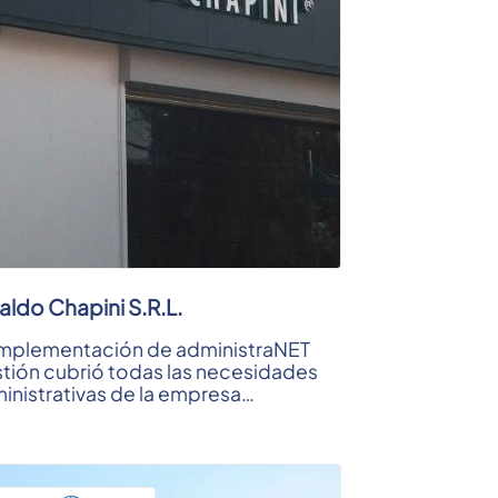
aldo Chapini S.R.L.
implementación de administraNET
tión cubrió todas las necesidades
inistrativas de la empresa
ndando orden y precisión en cada
de ...