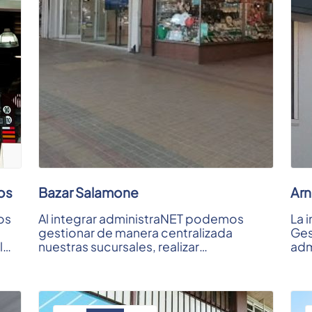
os
Bazar Salamone
Arn
os
Al integrar administraNET podemos
La 
gestionar de manera centralizada
Ges
l
nuestras sucursales, realizar
adm
transferencias y mantener actualizado
bri
nuestro stock; ...
una 