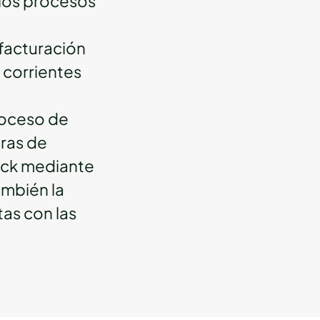
 los procesos
 facturación
 corrientes
roceso de
ras de
ock mediante
ambién la
as con las