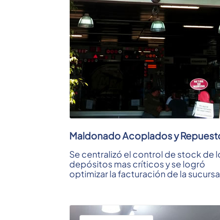
Maldonado Acoplados y Repuest
Se centralizó el control de stock de l
depósitos mas críticos y se logró
optimizar la facturación de la sucursa
MR con facturación ...