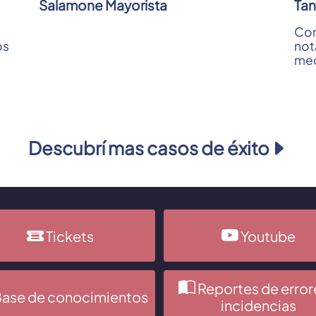
Salamone Mayorista
Tan
Con
os
not
med
con
Cob
Otro
Descubrí mas casos de éxito
Tickets
Youtube
Reportes de error
ase de conocimientos
incidencias