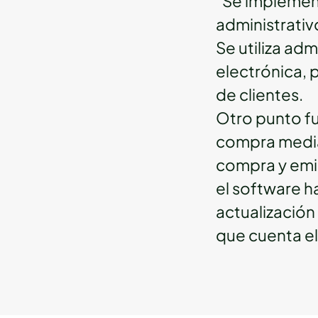
"Se implement
administrativ
Se utiliza ad
electrónica, 
de clientes.
Otro punto fu
compra media
compra y emi
el software h
actualización
que cuenta e